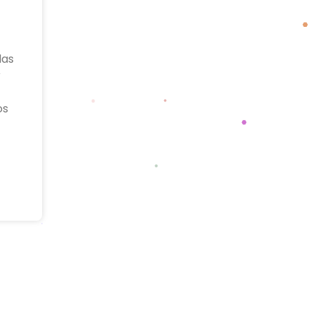
las
r
a
os