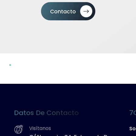
Contacto
Datos De Contacto
7
Visítanos
So