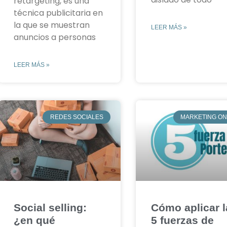
retargeting, es una
técnica publicitaria en
la que se muestran
LEER MÁS »
anuncios a personas
LEER MÁS »
REDES SOCIALES
MARKETING ON
Social selling:
Cómo aplicar l
¿en qué
5 fuerzas de