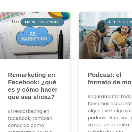
MARKETING ONLINE
REDES SOCI
Remarketing en
Podcast: el
Facebook: ¿qué
formato de m
es y cómo hacer
Seguramente todo
que sea eficaz?
hayamos escucha
alguna vez algo so
El remarketing en
podcast. A no ser 
facebook, también
se sea un eremita
conocido como
aislado de todo