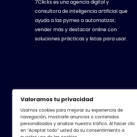
7Clicks es una agencia digital y
consultora de inteligencia artificial que
ayuda a las pymes a automatizar,
vender más y destacar online con
soluciones prácticas y listas para usar.
Valoramos tu privacidad
Usamos cookies para mejorar su experiencia de
navegación, mostrarle anuncios o contenidos
personalizados y analizar nuestro tráfico. Al hacer clic
© 2025 Creado Por 7Clicks. Todos Los
en “Aceptar todo” usted da su consentimiento a