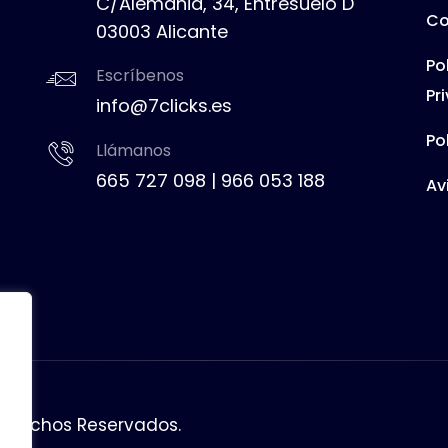
C/Alemania, 34, Entresuelo D
Co
03003 Alicante
Po
Escríbenos
Pr
info@7clicks.es
Po
Llámanos
665 727 098
|
966 053 188
Av
 Derechos Reservados.