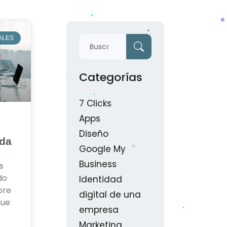
ALES
Categorías
7 Clicks
Apps
Diseño
oda
Google My
Business
s
do
Identidad
bre
digital de una
que
empresa
Marketing