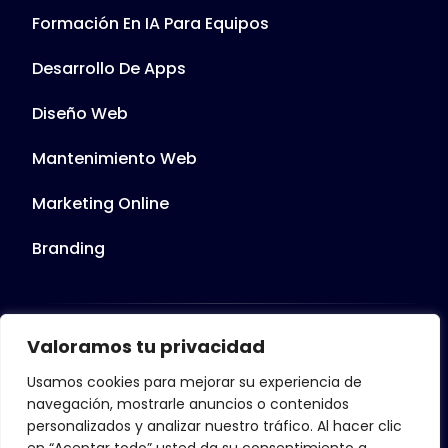
Formación En IA Para Equipos
Desarrollo De Apps
Diseño Web
Mantenimiento Web
Marketing Online
Branding
Valoramos tu privacidad
© 2025 Creado Por 7Clicks. Todos Los
Usamos cookies para mejorar su experiencia de
Derechos Reservados.
navegación, mostrarle anuncios o contenidos
personalizados y analizar nuestro tráfico. Al hacer clic