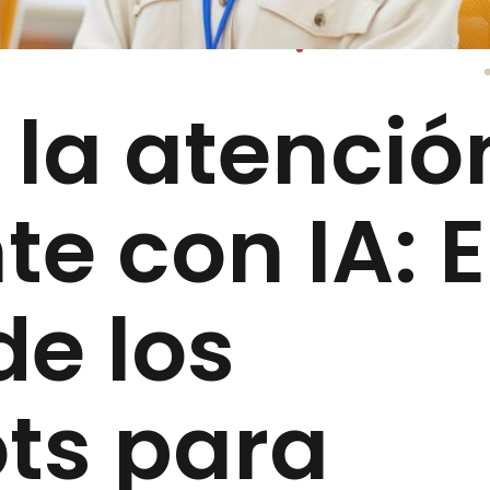
 la atenció
nte con IA: E
de los
ts para