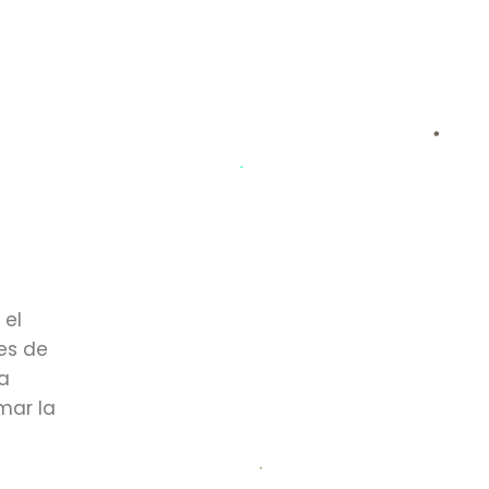
 el
es de
la
mar la