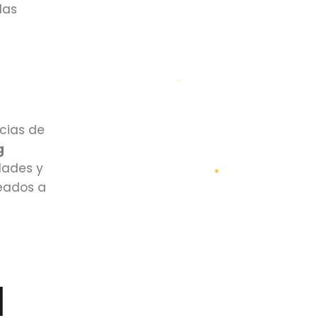
las
cias de
g
dades y
neados a
l